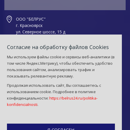
ООО "БЕЛРУС"
г. Красноярск
ул. Северное шоссе, 15 д
Тел.: +7(391) 299-75-75
Согласие на обработку файлов Сookies
Факс: +7(391) 299-75-05
Мы используем файлы cookie и сервисы веб‑аналитики (в
sht@motor24.ru
том числе Яндекс.Метрику), чтобы обеспечить удобство
пользования сайтом, анализировать трафик и
показывать релевантную рекламу.
Продолжая использовать сайт, Вы соглашаетесь с
использованием cookie. Подробнее в политике
конфиденциальности:
https://belrus24.ru/politika-
konfidencialnosti
.
Политика конфиденциальности
Политика обработки персональных данных
© 2025 Belrus. All Rights Reserved. Сделано в
Nicework.
Я СОГЛАСЕН