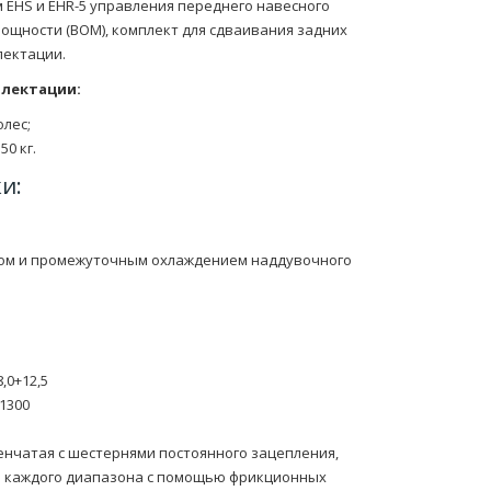
EHS и EHR-5 управления переднего навесного
мощности (ВОМ), комплект для сдваивания задних
лектации.
лектации:
лес;
0 кг.
и:
увом и промежуточным охлаждением наддувочного
,0+12,5
1300
енчатая с шестернями постоянного зацепления,
 каждого диапазона с помощью фрикционных