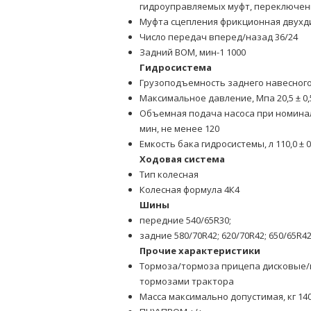
гидроуправляемых муфт, переключен
Муфта сцепления фрикционная двухди
Число передач вперед/назад 36/24
Задний ВОМ, мин-1 1000
Гидросистема
Грузоподъемность заднего навесного у
Максимальное давление, Мпа 20,5 ± 0,
Объемная подача насоса при номинал
мин, не менее 120
Емкость бака гидросистемы, л 110,0 ± 0
Ходовая система
Тип колесная
Колесная формула 4К4
Шины
передние 540/65R30;
задние 580/70R42; 620/70R42; 650/65R4
Прочие характеристики
Тормоза/тормоза прицепа дисковые/
тормозами трактора
Масса максимально допустимая, кг 14