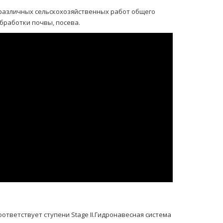
различных сельскохозяйственных работ общего
бработки почвы, посева.
тветствует ступени Stage II.Гидронавесная система