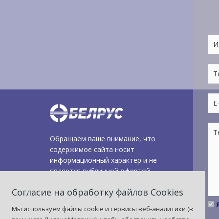
Обращаем ваше внимание, что
содержимое сайта носит
информационный характер и не
является публичной офертой.
Уточняйте цены у наших менеджеров.
Согласие на обработку файлов Сookies
Мы обязуемся ответить вам в
Я
течение следующего рабочего дня
Мы используем файлы cookie и сервисы веб‑аналитики (в
после обращения.