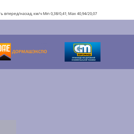
вперед/назад, км/ч Min 0,38/0,41; Max 40,94/20,07