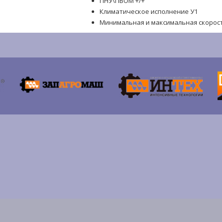
ПНУ\ПВОМ +/+
Климатическое исполнение У1
Минимальная и максимальная скорость 