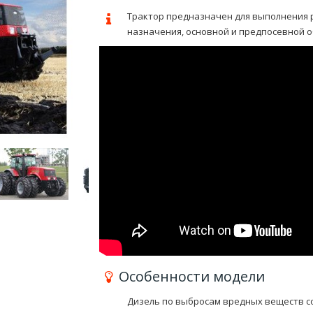
Трактор предназначен для выполнения 
назначения, основной и предпосевной о
Особенности модели
Дизель по выбросам вредных веществ соо