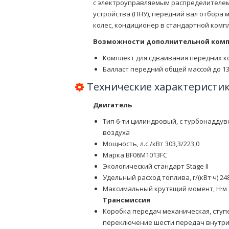
с электроуправляемым распределителем 
устройства (ПНУ), передний вал отбора 
колес, кондиционер в стандартной комп
Возможности дополнительной комп
Комплект для сдваивания передних ко
Балласт передний общей массой до 135
Технические характеристик
Двигатель
Тип 6-ти цилиндровый, c турбонадд
воздуха
Мощность, л.с./кВт 303,3/223,0
Марка BF06M1013FC
Экологический стандарт Stage II
Удельный расход топлива, г/(кВт·ч) 248
Максимальный крутящий момент, Н·м 
Трансмиссия
Коробка передач механическая, ступ
переключение шести передач внутри