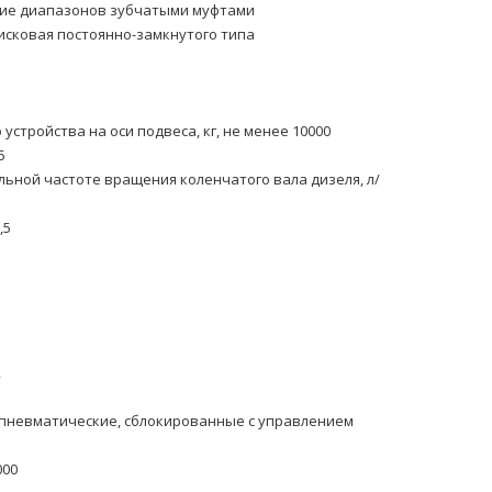
ие диапазонов зубчатыми муфтами
сковая постоянно-замкнутого типа
стройства на оси подвеса, кг, не менее 10000
5
ьной частоте вращения коленчатого вала дизеля, л/
,5
2
пневматические, сблокированные с управлением
000