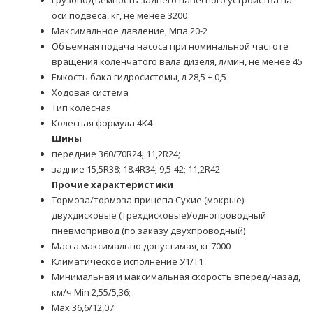
Грузоподъемность заднего навесного устройства на
оси подвеса, кг, не менее 3200
Максимальное давление, Мпа 20-2
Объемная подача насоса при номинальной частоте
вращения коленчатого вала дизеля, л/мин, не менее 45
Емкость бака гидросистемы, л 28,5 ± 0,5
Ходовая система
Тип колесная
Колесная формула 4К4
Шины
передние 360/70R24; 11,2R24;
задние 15,5R38; 18.4R34; 9,5-42; 11,2R42
Прочие характеристики
Тормоза/тормоза прицепа Сухие (мокрые)
двухдисковые (трехдисковые)/однопроводный
пневмопривод (по заказу двухпроводный)
Масса максимально допустимая, кг 7000
Климатическое исполнение У1/Т1
Минимальная и максимальная скорость вперед/назад,
км/ч Min 2,55/5,36;
Max 36,6/12,07