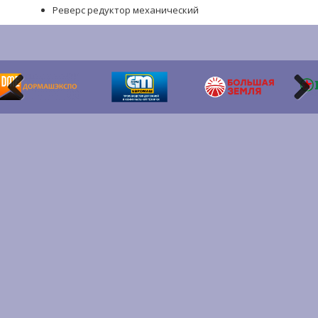
Реверс редуктор механический
Previous
Next