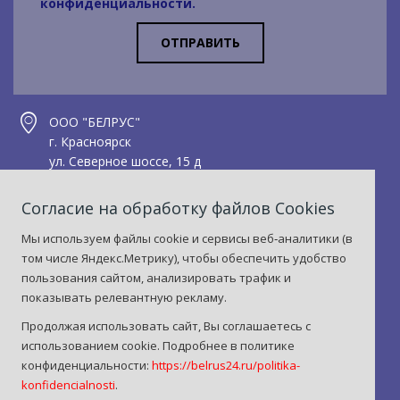
конфиденциальности
.
ОТПРАВИТЬ
ООО "БЕЛРУС"
г. Красноярск
ул. Северное шоссе, 15 д
Тел.: +7(391) 299-75-75
Согласие на обработку файлов Сookies
Факс: +7(391) 299-75-05
Мы используем файлы cookie и сервисы веб‑аналитики (в
sht@motor24.ru
том числе Яндекс.Метрику), чтобы обеспечить удобство
пользования сайтом, анализировать трафик и
показывать релевантную рекламу.
Продолжая использовать сайт, Вы соглашаетесь с
использованием cookie. Подробнее в политике
конфиденциальности:
https://belrus24.ru/politika-
konfidencialnosti
.
Политика конфиденциальности