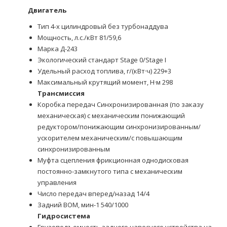
Двигатель
Тип 4-х цилиндровый без турбонаддува
Мощность, л.с./кВт 81/59,6
Марка Д-243
Экологический стандарт Stage 0/Stage I
Удельный расход топлива, г/(кВт·ч) 229+3
Максимальный крутящий момент, Н·м 298
Трансмиссия
Коробка передач Синхронизированная (по заказу
механическая) с механическим понижающий
редуктором/понижающим синхронизированным/
ускорителем механическим/с повышающим
синхронизированным
Муфта сцепления фрикционная однодисковая
постоянно-замкнутого типа с механическим
управления
Число передач вперед/назад 14/4
Задний ВОМ, мин-1 540/1000
Гидросистема