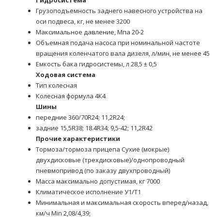
Гидросистема
Грузоподъемность заднего навесного устройства на
оси подвеса, кг, не менее 3200
Максимальное давление, Мпа 20-2
Объемная подача насоса при номинальной частоте
вращения коленчатого вала дизеля, л/мин, не менее 45
Емкость бака гидросистемы, л 28,5 ± 0,5
Ходовая система
Тип колесная
Колесная формула 4К4
Шины
передние 360/70R24; 11,2R24;
задние 15,5R38; 18.4R34; 9,5-42; 11,2R42
Прочие характеристики
Тормоза/тормоза прицепа Сухие (мокрые)
двухдисковые (трехдисковые)/однопроводный
пневмопривод (по заказу двухпроводный)
Масса максимально допустимая, кг 7000
Климатическое исполнение У1/Т1
Минимальная и максимальная скорость вперед/назад,
км/ч Min 2,08/4,39;