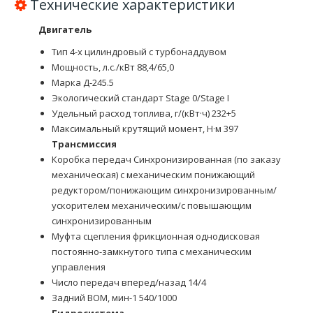
Технические характеристики
Двигатель
Тип 4-х цилиндровый с турбонаддувом
Мощность, л.с./кВт 88,4/65,0
Марка Д-245.5
Экологический стандарт Stage 0/Stage I
Удельный расход топлива, г/(кВт·ч) 232+5
Максимальный крутящий момент, Н·м 397
Трансмиссия
Коробка передач Синхронизированная (по заказу
механическая) с механическим понижающий
редуктором/понижающим синхронизированным/
ускорителем механическим/с повышающим
синхронизированным
Муфта сцепления фрикционная однодисковая
постоянно-замкнутого типа с механическим
управления
Число передач вперед/назад 14/4
Задний ВОМ, мин-1 540/1000