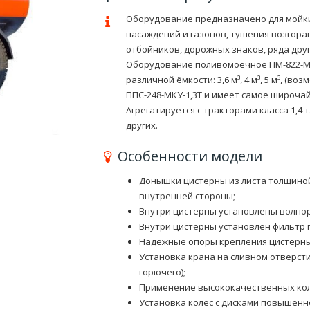
Оборудование предназначено для мойки 
насаждений и газонов, тушения возгора
отбойников, дорожных знаков, ряда друг
Оборудование поливомоечное ПМ-822-МКУ
различной ёмкости: 3,6 м³, 4 м³, 5 м³, (во
ППС-248-МКУ-1,3Т и имеет самое широч
Агрегатируется с тракторами класса 1,4 т. 
других.
Особенности модели
Донышки цистерны из листа толщиной
внутренней стороны;
Внутри цистерны установлены волнор
Внутри цистерны установлен фильтр 
Надёжные опоры крепления цистерны
Установка крана на сливном отверсти
горючего);
Применение высококачественных кол
Установка колёс с дисками повышенно