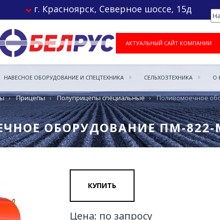
г. Красноярск, Северное шоссе, 15д
АКТУАЛЬНЫЙ САЙТ КОМПАНИИ
НАВЕСНОЕ ОБОРУДОВАНИЕ И СПЕЦТЕХНИКА
СЕЛЬХОЗТЕХНИКА
О
пы
›
Прицепы
›
Полуприцепы специальные
›
Поливомоечное обо
НОЕ ОБОРУДОВАНИЕ ПМ-822-М
КУПИТЬ
Цена: по запросу