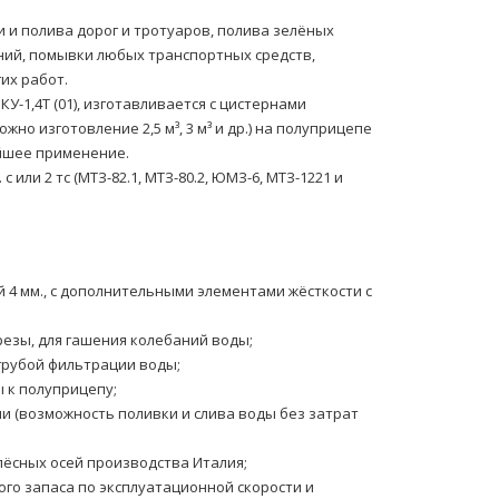
и полива дорог и тротуаров, полива зелёных
ний, помывки любых транспортных средств,
их работ.
-1,4Т (01), изготавливается с цистернами
зможно изготовление 2,5 м³, 3 м³ и др.) на полуприцепе
айшее применение.
с или 2 тс (МТЗ-82.1, МТЗ-80.2, ЮМЗ-6, МТЗ-1221 и
 4 мм., с дополнительными элементами жёсткости с
езы, для гашения колебаний воды;
грубой фильтрации воды;
 к полуприцепу;
и (возможность поливки и слива воды без затрат
ёсных осей производства Италия;
го запаса по эксплуатационной скорости и