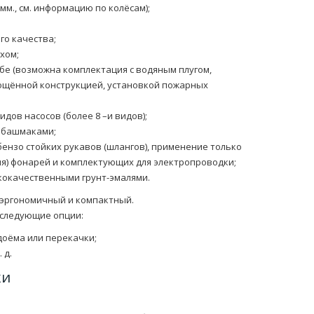
мм., см. информацию по колёсам);
го качества;
хом;
бе (возможна комплектация с водяным плугом,
ощённой конструкцией, установкой пожарных
дов насосов (более 8 –и видов);
 башмаками;
ензо стойких рукавов (шлангов), применение только
я) фонарей и комплектующих для электропроводки;
кокачественными грунт-эмалями.
эргономичный и компактный.
 следующие опции:
доёма или перекачки;
 д.
ки