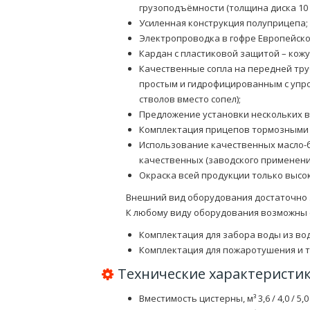
грузоподъёмности (толщина диска 10 
Усиленная конструкция полуприцепа;
Электропроводка в гофре Европейско
Кардан с пластиковой защитой – кожу
Качественные сопла на передней тру
простым и гидрофицированным с упр
стволов вместо сопел);
Предложение установки нескольких ви
Комплектация прицепов тормозными
Использование качественных масло-б
качественных (заводского применени
Окраска всей продукции только высо
Внешний вид оборудования достаточно 
К любому виду оборудования возможны
Комплектация для забора воды из во
Комплектация для пожаротушения и т.
Технические характеристи
Вместимость цистерны, м³ 3,6 / 4,0 / 5,0